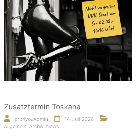
Zusatztermin Toskana
pro4youAdmin
14. Juli 2026
Allgemein
,
Archiv
,
News