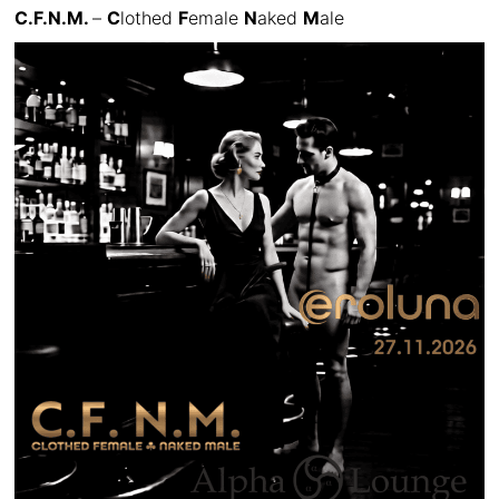
C.F.N.M.
–
C
lothed
F
emale
N
aked
M
ale