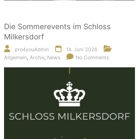
Die Sommerevents im Schloss
Milkersdorf
pro4youAdmin
14. Juni 2026
Allgemein
,
Archiv
,
News
No Comments