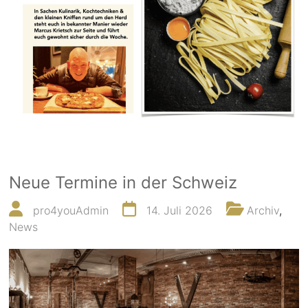
Neue Termine in der Schweiz
pro4youAdmin
14. Juli 2026
Archiv
,
News