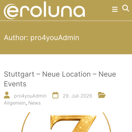
Skip
Eroluna
to
content
Erotikpartys
erotische
Author:
pro4youAdmin
Partys
und
Stuttgart – Neue Location – Neue
Events
Events
Erotische
Partys
pro4youAdmin
29. Juli 2026
der
Allgemein
,
News
etwas
anderen
Art