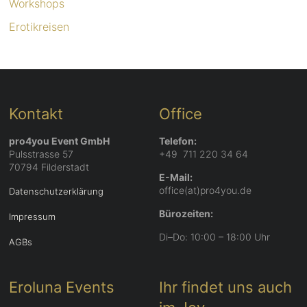
Workshops
Erotikreisen
Kontakt
Office
pro4you Event GmbH
Telefon:
Pulsstrasse 57
+49 711 220 34 64
70794 Filderstadt
E-Mail:
office(at)pro4you.de
Datenschutzerklärung
Bürozeiten:
Impressum
Di–Do: 10:00 – 18:00 Uhr
AGBs
Eroluna Events
Ihr findet uns auch