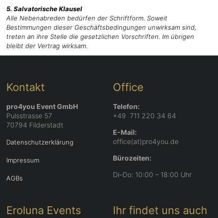
5. Salvatorische Klausel
Alle Nebenabreden bedürfen der Schriftform. Soweit
Bestimmungen dieser Geschäftsbedingungen unwirksam sind,
treten an ihre Stelle die gesetzlichen Vorschriften. Im übrigen
bleibt der Vertrag wirksam.
Kontakt
Office
pro4you Event GmbH
Telefon:
Pulsstrasse 57
+49 711 220 34 64
70794 Filderstadt
E-Mail:
office(at)pro4you.de
Datenschutzerklärung
Bürozeiten:
Impressum
Di–Do: 10:00 – 18:00 Uhr
AGBs
Eroluna Events
Ihr findet uns auch