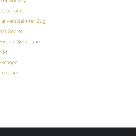
ret Society
verschämt
n unverschämter Zug
est Secret
vereign Seduction
NM
rkshops
tikreisen