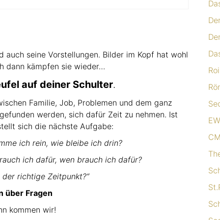
Das
De
De
Da
d auch seine Vorstellungen. Bilder im Kopf hat wohl
ch dann kämpfen sie wieder…
Roi
ufel auf deiner Schulter
.
Rö
Zwischen Familie, Job, Problemen und dem ganz
Sec
gefunden werden, sich dafür Zeit zu nehmen. Ist
EW
tellt sich die nächste Aufgabe:
CM
mme ich rein, wie bleibe ich drin?
Th
rauch ich dafür, wen brauch ich dafür?
Sc
 der richtige Zeitpunkt?“
St.
n über Fragen
Sc
nn kommen wir!