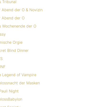
 Tribunal
r Abend der O & Novizin
r Abend der O
s Wochenende der O
ssy
mische Orgie
ret Blind Dinner
S
NF
e Legend of Vampire
hlossnacht der Masken
Pauli Night
hlossBabylon