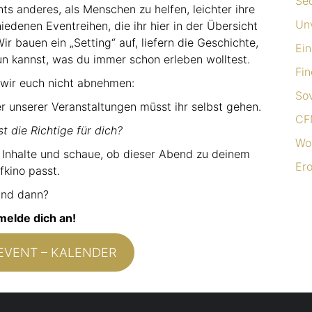
Sec
ts anderes, als Menschen zu helfen, leichter ihre
Un
edenen Eventreihen, die ihr hier in der Übersicht
ir bauen ein „Setting“ auf, liefern die Geschichte,
Ei
un kannst, was du immer schon erleben wolltest.
Fin
 wir euch nicht abnehmen:
So
r unserer Veranstaltungen müsst ihr selbst gehen.
CF
t die Richtige für dich?
Wo
e Inhalte und schaue, ob dieser Abend zu deinem
Ero
fkino passt.
nd dann?
elde dich an!
EVENT – KALENDER