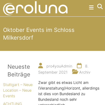
Skip
Eroluna
to
content
Erotikpartys
erotische
Oktober Events im Schloss
Partys
Milkersdorf
und
Events
Neueste
pro4youAdmin
8.
Erotische
September 2021
Archiv
Beiträge
Partys
der
Zwar gibt es etwas Licht am
etwas
Stuttgart – Neue
(Veranstaltung)Horizont, allerdings
anderen
Location – Neue
Art
ist dies von Bundesland zu
Events
Bundesland noch sehr
ACHTUNG,
unterschiedlich.