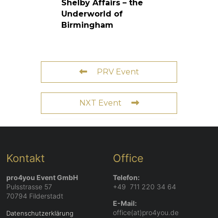
Shelby Affairs – the
Underworld of
Birmingham
PRV Event
NXT Event
Kontakt
Office
pro4you Event GmbH
Telefon:
Pulsstrasse 57
+49 711 220 34 64
70794 Filderstadt
E-Mail:
office(at)pro4you.de
Datenschutzerklärung