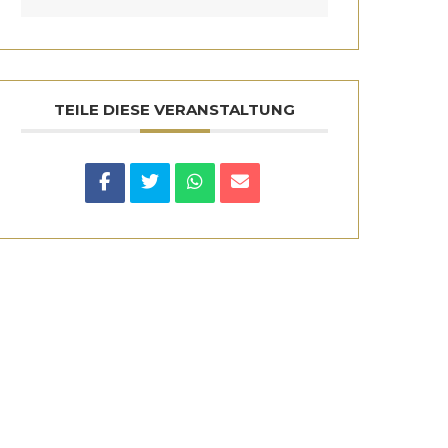
TEILE DIESE VERANSTALTUNG