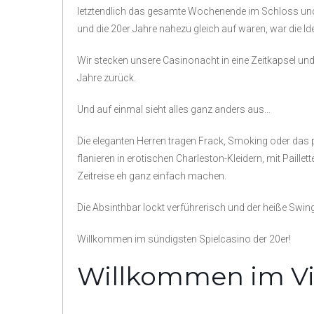
letztendlich das gesamte Wochenende im Schloss und
und die 20er Jahre nahezu gleich auf waren, war die Id
Wir stecken unsere Casinonacht in eine Zeitkapsel und
Jahre zurück.
Und auf einmal sieht alles ganz anders aus…
Die eleganten Herren tragen Frack, Smoking oder das 
flanieren in erotischen Charleston-Kleidern, mit Paille
Zeitreise eh ganz einfach machen.
Die Absinthbar lockt verführerisch und der heiße Swing
Willkommen im sündigsten Spielcasino der 20er!
Willkommen im Vi