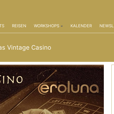
TS
REISEN
WORKSHOPS
KALENDER
NEWSL
as Vintage Casino