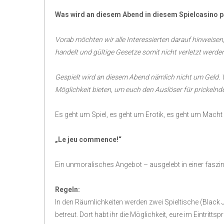
Was wird an diesem Abend in diesem Spielcasino 
Vorab möchten wir alle Interessierten darauf hinweisen
handelt und gültige Gesetze somit nicht verletzt werden
Gespielt wird an diesem Abend nämlich nicht um Geld. 
Möglichkeit bieten, um euch den Auslöser für prickeln
Es geht um Spiel, es geht um Erotik, es geht um Macht
„Le jeu commence!“
Ein unmoralisches Angebot – ausgelebt in einer faszi
Regeln:
In den Räumlichkeiten werden zwei Spieltische (Black J
betreut. Dort habt ihr die Möglichkeit, eure im Eintrit