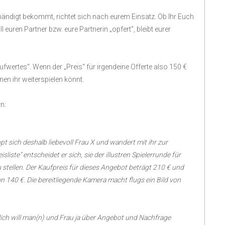
händigt bekommt, richtet sich nach eurem Einsatz. Ob Ihr Euch
l euren Partner bzw. eure Partnerin „opfert“, bleibt eurer
fwertes“. Wenn der „Preis“ für irgendeine Offerte also 150 €
en ihr weiterspielen könnt.
n:
ppt sich deshalb liebevoll Frau X und wandert mit ihr zur
iste“ entscheidet er sich, sie der illustren Spielerrunde für
stellen. Der Kaufpreis für dieses Angebot beträgt 210 € und
n 140 €. Die bereitliegende Kamera macht flugs ein Bild von
eßlich will man(n) und Frau ja über Angebot und Nachfrage