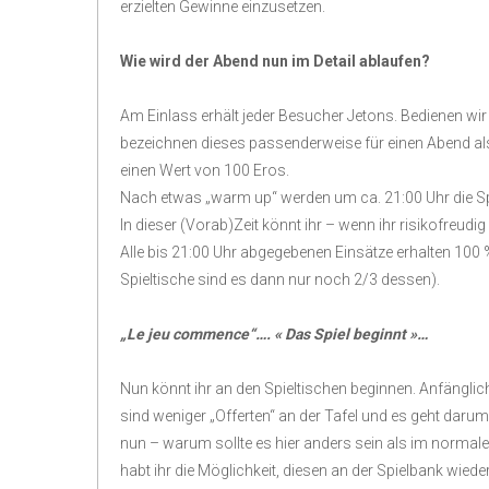
erzielten Gewinne einzusetzen.
Wie wird der Abend nun im Detail ablaufen?
Am Einlass erhält jeder Besucher Jetons. Bedienen wir u
bezeichnen dieses passenderweise für einen Abend al
einen Wert von 100 Eros.
Nach etwas „warm up“ werden um ca. 21:00 Uhr die Spi
In dieser (Vorab)Zeit könnt ihr – wenn ihr risikofreudig
Alle bis 21:00 Uhr abgegebenen Einsätze erhalten 100
Spieltische sind es dann nur noch 2/3 dessen).
„Le jeu commence“…. « Das Spiel beginnt »…
Nun könnt ihr an den Spieltischen beginnen. Anfänglich
sind weniger „Offerten“ an der Tafel und es geht darum
nun – warum sollte es hier anders sein als im norma
habt ihr die Möglichkeit, diesen an der Spielbank wieder