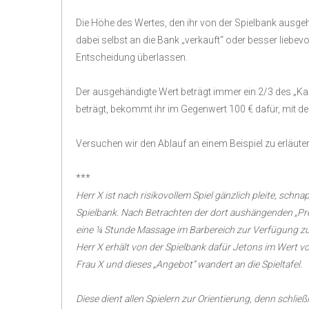
Die Höhe des Wertes, den ihr von der Spielbank ausge
dabei selbst an die Bank „verkauft“ oder besser liebevol
Entscheidung überlassen.
Der ausgehändigte Wert beträgt immer ein 2/3 des „Kau
beträgt, bekommt ihr im Gegenwert 100 € dafür, mit den
Versuchen wir den Ablauf an einem Beispiel zu erläuter
***
Herr X ist nach risikovollem Spiel gänzlich pleite, schna
Spielbank. Nach Betrachten der dort aushängenden „Preisl
eine ¼ Stunde Massage im Barbereich zur Verfügung zu 
Herr X erhält von der Spielbank dafür Jetons im Wert vo
Frau X und dieses „Angebot“ wandert an die Spieltafel.
Diese dient allen Spielern zur Orientierung, denn schli