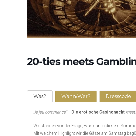
20-ties meets Gamblin
Was?
Wann/Wer?
Dresscode
„le jeu commence“ –
Die erotische Casinonacht
meet
Wir standen vor der Frage, was nun in diesem Somme
Mit welchem Highlight wir die Gäste am Samstag beglü