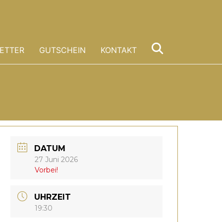
ETTER
GUTSCHEIN
KONTAKT
DATUM
27 Juni 2026
Vorbei!
UHRZEIT
19:30