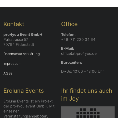
Kontakt
Office
pro4you Event GmbH
Telefon:
Pulsstrasse 57
+49 711 220 34 64
70794 Filderstadt
E-Mail:
office(at)pro4you.de
Datenschutzerklärung
Bürozeiten:
Impressum
Di–Do: 10:00 – 18:00 Uhr
AGBs
Eroluna Events
Ihr findet uns auch
im Joy
Eroluna Events ist ein Projekt
der pro4you event GmbH. Mit
einzelnen
Veranstaltungsangeboten,