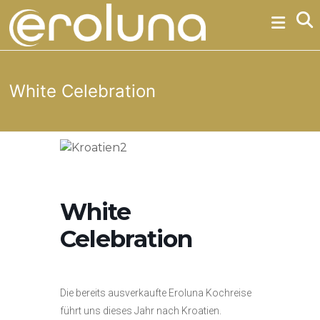
Skip
Eroluna
to
content
Erotikpartys
erotische
White Celebration
Partys
und
Events
White
Erotische
Partys
Celebration
der
etwas
anderen
Art
Die bereits ausverkaufte Eroluna Kochreise
führt uns dieses Jahr nach Kroatien.