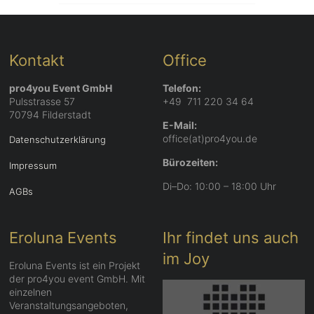
Kontakt
Office
pro4you Event GmbH
Telefon:
Pulsstrasse 57
+49 711 220 34 64
70794 Filderstadt
E-Mail:
office(at)pro4you.de
Datenschutzerklärung
Bürozeiten:
Impressum
Di–Do: 10:00 – 18:00 Uhr
AGBs
Eroluna Events
Ihr findet uns auch
im Joy
Eroluna Events ist ein Projekt
der pro4you event GmbH. Mit
einzelnen
Veranstaltungsangeboten,