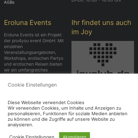
AGBs
Eroluna Events
Ihr findet uns auch
im Joy
Eroluna Events ist ein Projekt
der pro4you event GmbH. Mit
einzelnen
Veranstaltungsangeboten,
Workshops, erotischen Partys
und erotischen Reisen bieten
wir ein umfangreiches
Angebot.
Cookie Einstellungen
Exklusiv – Aufregend –
Anders
Eroluna Events
Diese Webseite verwendet Cookies
Wir verwenden Cookies, um Inhalte und Anzeigen zu
personalisieren, Funktionen für soziale Medien anbieten
zu können und die Zugriffe auf unsere Website zu
analysieren.
Copyright © 2026
Eroluna Erotikpartys erotische Partys und
Cookie Einstellungen
Akzeptieren