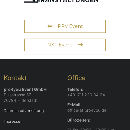
VERANSTALTUNGEN
PRV Event
NXT Event
Kontakt
Office
pro4you Event GmbH
Telefon:
Pulsstrasse 57
+49 711 220 34 64
70794 Filderstadt
E-Mail:
office(at)pro4you.de
Datenschutzerklärung
Bürozeiten:
Impressum
Di–Do: 10:00 – 18:00 Uhr