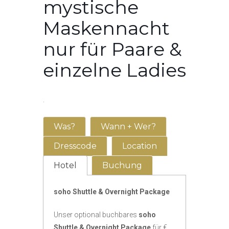
mystische
Maskennacht
nur für Paare &
einzelne Ladies
.
Was?
Wann + Wer?
Dresscode
Location
Hotel
Buchung
soho Shuttle & Overnight Package
Unser optional buchbares
soho
Shuttle & Overnight Package
für €