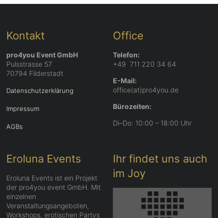
Kontakt
Office
pro4you Event GmbH
Telefon:
Pulsstrasse 57
+49 711 220 34 64
70794 Filderstadt
E-Mail:
office(at)pro4you.de
Datenschutzerklärung
Bürozeiten:
Impressum
Di–Do: 10:00 – 18:00 Uhr
AGBs
Eroluna Events
Ihr findet uns auch
im Joy
Eroluna Events ist ein Projekt
der pro4you event GmbH. Mit
einzelnen
Veranstaltungsangeboten,
Workshops, erotischen Partys