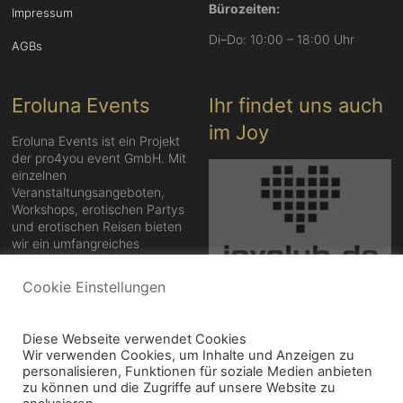
Bürozeiten:
Impressum
Di–Do: 10:00 – 18:00 Uhr
AGBs
Eroluna Events
Ihr findet uns auch
im Joy
Eroluna Events ist ein Projekt
der pro4you event GmbH. Mit
einzelnen
Veranstaltungsangeboten,
Workshops, erotischen Partys
und erotischen Reisen bieten
wir ein umfangreiches
Angebot.
Cookie Einstellungen
Exklusiv – Aufregend –
Anders
Diese Webseite verwendet Cookies
Eroluna Events
Wir verwenden Cookies, um Inhalte und Anzeigen zu
personalisieren, Funktionen für soziale Medien anbieten
zu können und die Zugriffe auf unsere Website zu