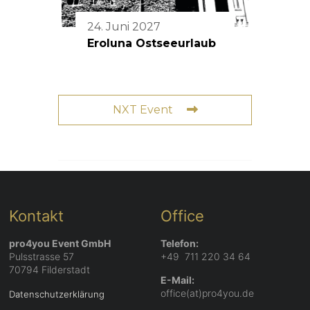
24. Juni 2027
Eroluna Ostseeurlaub
NXT Event
Kontakt
Office
pro4you Event GmbH
Telefon:
Pulsstrasse 57
+49 711 220 34 64
70794 Filderstadt
E-Mail:
office(at)pro4you.de
Datenschutzerklärung