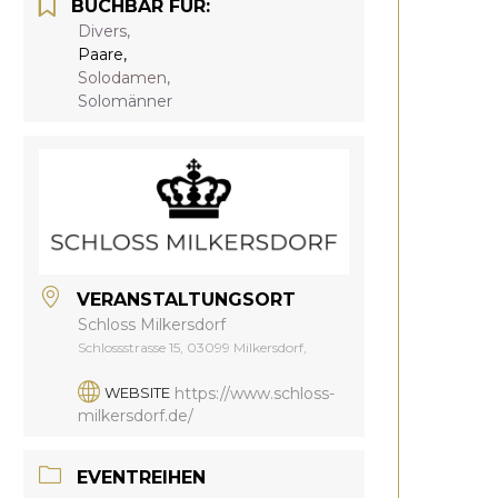
BUCHBAR FÜR:
Divers,
Paare,
Solodamen,
Solomänner
VERANSTALTUNGSORT
Schloss Milkersdorf
Schlossstrasse 15, 03099 Milkersdorf,
https://www.schloss-
WEBSITE
milkersdorf.de/
EVENTREIHEN