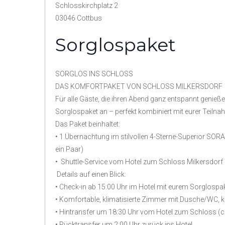
Schlosskirchplatz 2
03046 Cottbus
Sorglospaket
SORGLOS INS SCHLOSS
DAS KOMFORTPAKET VON SCHLOSS MILKERSDORF
Für alle Gäste, die ihren Abend ganz entspannt genie
Sorglospaket an – perfekt kombiniert mit eurer Teiln
Das Paket beinhaltet:
• 1 Übernachtung im stilvollen 4-Sterne-Superior SOR
ein Paar)
• Shuttle-Service vom Hotel zum Schloss Milkersdorf
Details auf einen Blick:
• Check-in ab 15:00 Uhr im Hotel mit eurem Sorglospak
• Komfortable, klimatisierte Zimmer mit Dusche/WC, 
• Hintransfer um 18:30 Uhr vom Hotel zum Schloss (ca
• Rücktransfer um 2:00 Uhr zurück ins Hotel