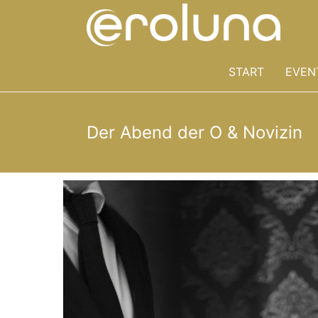
Skip
Eroluna
to
content
Erotikpartys
START
EVEN
erotische
Partys
Der Abend der O & Novizin
und
Events
Erotische
Partys
der
etwas
anderen
Art