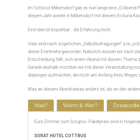
Im Schloss Milkersdorf gab es nun lange eine „O-Abend-Pa
diesem Jahr wieder in Milkersdorf mit diesem Eroluna Klas
Eine Idee ist kopierbar… die Erfahrung nicht…
Viele sind nach zögerlichen „Selbstbefragungen“ a la „soll 
dieser Eventreihe geworden. Natürlich wissen wir nach z
Entscheidung fällt, sich einem Abend mit diesem Thema 
Gerade deshalb möchten wir mit dieser Veranstaltung noc
diejenigen aufmachen, die noch am Anfang ihres Weges 
Was an diesem Abend etwas anders ist, als an den anderen
Was?
Wann & Wer?
Dresscode
Eure Zimmer zum Sorglos- Paketpreis sind in folgend
SORAT HOTEL COTTBUS