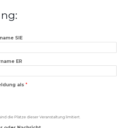
ung:
name SIE
rname ER
ldung als
*
 die Plätze dieser Veranstaltung limitiert.
 oder Nachricht