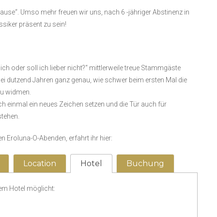
use“. Umso mehr freuen wir uns, nach 6 -jähriger Abstinenz in
siker präsent zu sein!
ich oder soll ich lieber nicht?“ mittlerweile treue Stammgäste
wei dutzend Jahren ganz genau, wie schwer beim ersten Mal die
zu widmen.
h einmal ein neues Zeichen setzen und die Tür auch für
stehen.
 Eroluna-O-Abenden, erfahrt ihr hier:
Location
Hotel
Buchung
em Hotel möglicht: