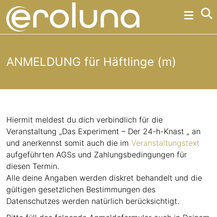
Skip
Eroluna
to
content
Erotikpartys
erotische
ANMELDUNG für Häftlinge (m)
Partys
und
Hiermit meldest du dich verbindlich für die
Events
Veranstaltung „Das Experiment – Der 24-h-Knast „ an
Erotische
und anerkennst somit auch die im
Veranstaltungstext
Partys
aufgeführten AGSs und Zahlungsbedingungen für
der
diesen Termin.
etwas
Alle deine Angaben werden diskret behandelt und die
anderen
gültigen gesetzlichen Bestimmungen des
Art
Datenschutzes werden natürlich berücksichtigt.